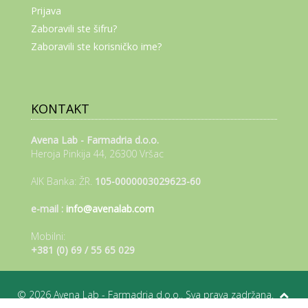
Prijava
Zaboravili ste šifru?
Zaboravili ste korisničko ime?
KONTAKT
Avena Lab - Farmadria d.o.o.
Heroja Pinkija 44, 26300 Vršac
AIK Banka: ŽR.
105-0000003029623-60
e-mail :
info@avenalab.com
Mobilni:
+381 (0) 69 / 55 65 029
© 2026 Avena Lab - Farmadria d.o.o.. Sva prava zadržana.