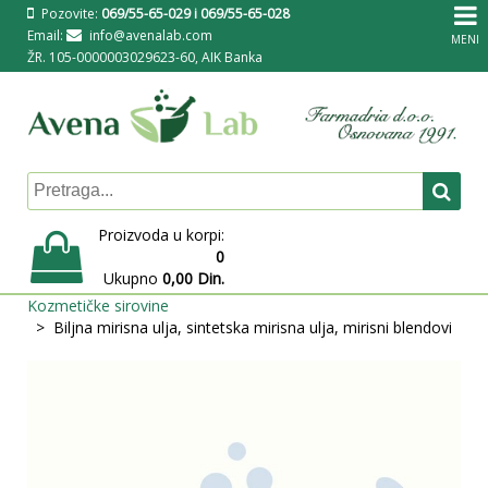
Pozovite:
069/55-65-029 i 069/55-65-028
Email:
info@avenalab.com
MENI
ŽR. 105-0000003029623-60, AIK Banka
Proizvoda u korpi:
0
Ukupno
0,00 Din.
Kozmetičke sirovine
Biljna mirisna ulja, sintetska mirisna ulja, mirisni blendovi