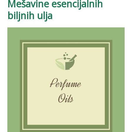
Mešavine esencijalnih
biljnih ulja