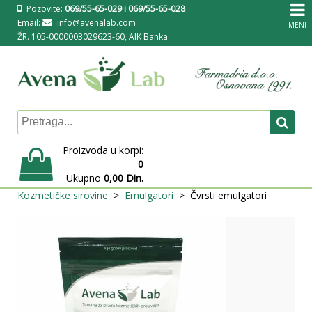
Pozovite:
069/55-65-029 i 069/55-65-028
Email:
info@avenalab.com
MENI
ŽR. 105-0000003029623-60, AIK Banka
Proizvoda u korpi:
0
Ukupno
0,00 Din.
Kozmetičke sirovine
Emulgatori
Čvrsti emulgatori