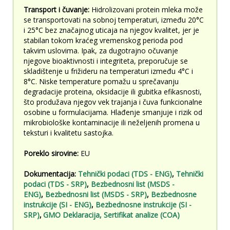
Transport i čuvanje:
Hidrolizovani protein mleka može
se transportovati na sobnoj temperaturi, između 20°C
i 25°C bez značajnog uticaja na njegov kvalitet, jer je
stabilan tokom kraćeg vremenskog perioda pod
takvim uslovima. Ipak, za dugotrajno očuvanje
njegove bioaktivnosti i integriteta, preporučuje se
skladištenje u frižideru na temperaturi između 4°C i
8°C. Niske temperature pomažu u sprečavanju
degradacije proteina, oksidacije ili gubitka efikasnosti,
što produžava njegov vek trajanja i čuva funkcionalne
osobine u formulacijama. Hlađenje smanjuje i rizik od
mikrobiološke kontaminacije ili neželjenih promena u
teksturi i kvalitetu sastojka.
Poreklo sirovine:
EU
Dokumentacija:
Tehnički podaci (TDS - ENG)
,
Tehnički
podaci (TDS - SRP)
,
Bezbednosni list (MSDS -
ENG)
,
Bezbednosni list (MSDS - SRP)
,
Bezbednosne
instrukcije (SI - ENG)
,
Bezbednosne instrukcije (SI -
SRP)
,
GMO Deklaracija,
Sertifikat analize (COA)