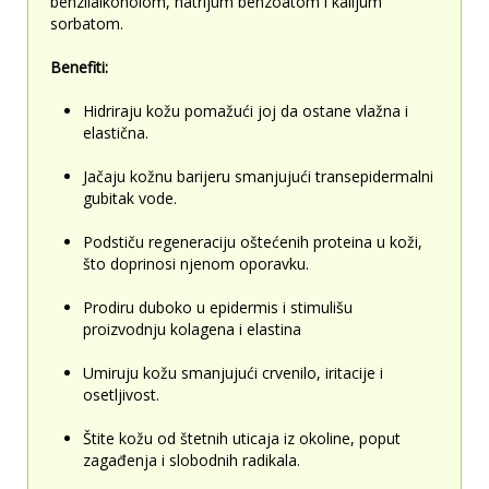
benzilalkoholom, natrijum benzoatom i kalijum
sorbatom.
Benefiti:
Hidriraju kožu pomažući joj da ostane vlažna i
elastična.
Jačaju kožnu barijeru smanjujući transepidermalni
gubitak vode.
Podstiču regeneraciju oštećenih proteina u koži,
što doprinosi njenom oporavku.
Prodiru duboko u epidermis i stimulišu
proizvodnju kolagena i elastina
Umiruju kožu smanjujući crvenilo, iritacije i
osetljivost.
Štite kožu od štetnih uticaja iz okoline, poput
zagađenja i slobodnih radikala.