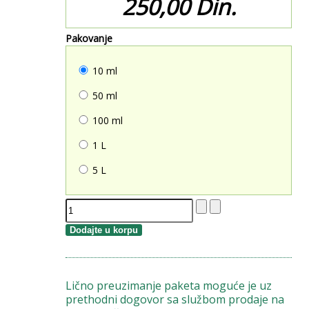
250,00 Din.
Pakovanje
10 ml
50 ml
100 ml
1 L
5 L
Lično preuzimanje paketa moguće je uz
prethodni dogovor sa službom prodaje na