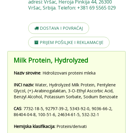
adresi: Vršac, Heroja Pinkija 44, 26300
Vršac, Srbija. Telefon: +381 69 5565 029
DOSTAVA I POVRAĆAJ
PRIJEM POŠILJKE I REKLAMACIJE
Milk Protein, Hydrolyzed
Naziv sirovine
: Hidrolizovani proteini mleka
INCI naziv:
Water, Hydrolyzed Milk Protein, Pentylene
Glycol, (+)-Arabinogalaktan, 3-O-Ethyl Ascorbic Acid,
Benzyl Alcohol, Potassium Sorbate, Sodium Benzoate
CAS
: 7732-18-5, 92797-39-2, 5343-92-0, 9036-66-2,
86404-04-8, 100-51-6, 24634-61-5, 532-32-1
Hemijska klasifikacija:
Proteini/derivati