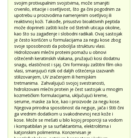
svojim protivupalnim svojstvima, može smanjiti
crvenilo, iritacije i osetljivost, što ga čini pogodnim za
upotrebu u proizvodima namenjenim osetljivoj ili
reaktivnoj koži. Takođe, prisustvo bioaktivnih peptida
može doprineti zaštiti kože od štetnih uticaja okoline,
kao što su zagađenje i slobodni radikali. Ovaj sastojak
je često korišćen u formulacijama za negu kose zbog
svoje sposobnosti da poboljša strukturu vlasi.
Hidrolizovani mlečni proteini pomažu u obnovi
oštećenih keratinskih vlakana, pružajući kosi dodatnu
snagu, elastičnost i sjaj. Oni formiraju zaštitni film oko
vlasi, smanjujući rizik od daljih oštećenja izazvanih
stilizovanjem, UV zračenjem ili hemijskim
tretmanima. Zahvaljujući svojoj svestranosti,
hidrolizovani mlečni protein je čest sastojak u mnogim
kozmetičkim formulacijama, uključujući kreme,
serume, maske za lice, kao i proizvode za negu kose.
Njegova prirodna sposobnost da neguje, jača i štiti čini
ga vrednim dodatkom u svakodnevnoj nezi kože i
kose. Može se mešati u bilo kojoj proporciji sa vodom
i kompatibilan je sa surfaktantima, elektrolitima i
katjonskim polimerima. Konzervisan je