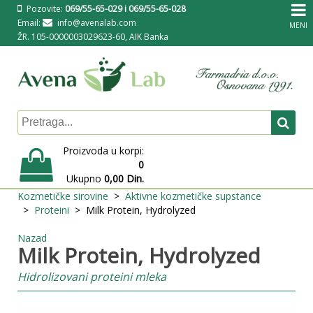
Pozovite:
069/55-65-029 i 069/55-65-028
Email:
info@avenalab.com
MENI
ŽR. 105-0000003029623-60, AIK Banka
Proizvoda u korpi:
0
Ukupno
0,00 Din.
Kozmetičke sirovine
Aktivne kozmetičke supstance
Proteini
Milk Protein, Hydrolyzed
Nazad
Milk Protein, Hydrolyzed
Hidrolizovani proteini mleka