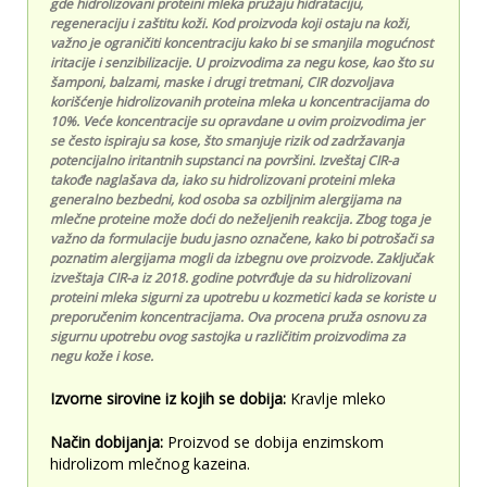
gde hidrolizovani proteini mleka pružaju hidrataciju,
regeneraciju i zaštitu koži. Kod proizvoda koji ostaju na koži,
važno je ograničiti koncentraciju kako bi se smanjila mogućnost
iritacije i senzibilizacije. U proizvodima za negu kose, kao što su
šamponi, balzami, maske i drugi tretmani, CIR dozvoljava
korišćenje hidrolizovanih proteina mleka u koncentracijama do
10%. Veće koncentracije su opravdane u ovim proizvodima jer
se često ispiraju sa kose, što smanjuje rizik od zadržavanja
potencijalno iritantnih supstanci na površini. Izveštaj CIR-a
takođe naglašava da, iako su hidrolizovani proteini mleka
generalno bezbedni, kod osoba sa ozbiljnim alergijama na
mlečne proteine može doći do neželjenih reakcija. Zbog toga je
važno da formulacije budu jasno označene, kako bi potrošači sa
poznatim alergijama mogli da izbegnu ove proizvode. Zaključak
izveštaja CIR-a iz 2018. godine potvrđuje da su hidrolizovani
proteini mleka sigurni za upotrebu u kozmetici kada se koriste u
preporučenim koncentracijama. Ova procena pruža osnovu za
sigurnu upotrebu ovog sastojka u različitim proizvodima za
negu kože i kose.
Izvorne sirovine iz kojih se dobija:
Kravlje mleko
Način dobijanja:
Proizvod se
dobija enzimskom
hidrolizom mlečnog kazeina.