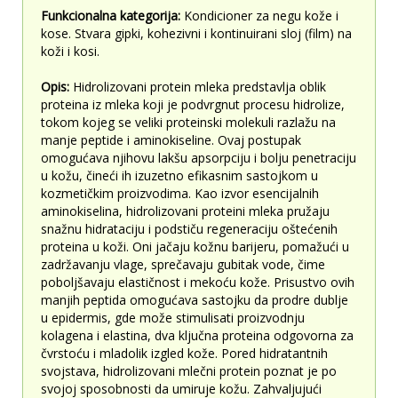
Funkcionalna kategorija:
Kondicioner za negu kože i
kose. Stvara gipki, kohezivni i kontinuirani sloj (film) na
koži i kosi.
Opis:
Hidrolizovani protein mleka predstavlja oblik
proteina iz mleka koji je podvrgnut procesu hidrolize,
tokom kojeg se veliki proteinski molekuli razlažu na
manje peptide i aminokiseline. Ovaj postupak
omogućava njihovu lakšu apsorpciju i bolju penetraciju
u kožu, čineći ih izuzetno efikasnim sastojkom u
kozmetičkim proizvodima. Kao izvor esencijalnih
aminokiselina, hidrolizovani proteini mleka pružaju
snažnu hidrataciju i podstiču regeneraciju oštećenih
proteina u koži. Oni jačaju kožnu barijeru, pomažući u
zadržavanju vlage, sprečavaju gubitak vode, čime
poboljšavaju elastičnost i mekoću kože. Prisustvo ovih
manjih peptida omogućava sastojku da prodre dublje
u epidermis, gde može stimulisati proizvodnju
kolagena i elastina, dva ključna proteina odgovorna za
čvrstoću i mladolik izgled kože. Pored hidratantnih
svojstava, hidrolizovani mlečni protein poznat je po
svojoj sposobnosti da umiruje kožu. Zahvaljujući