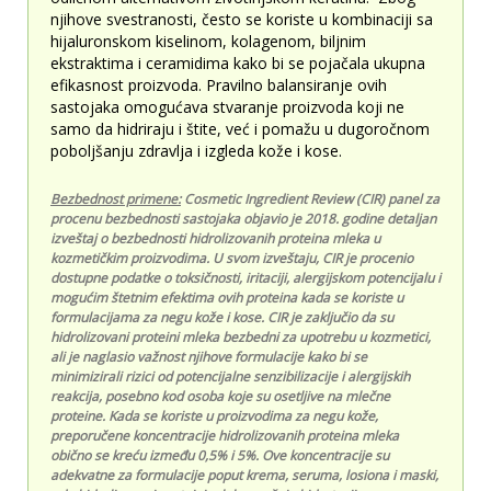
njihove svestranosti, često se koriste u kombinaciji sa
hijaluronskom kiselinom, kolagenom, biljnim
ekstraktima i ceramidima kako bi se pojačala ukupna
efikasnost proizvoda. Pravilno balansiranje ovih
sastojaka omogućava stvaranje proizvoda koji ne
samo da hidriraju i štite, već i pomažu u dugoročnom
poboljšanju zdravlja i izgleda kože i kose.
Bezbednost primene:
Cosmetic Ingredient Review (CIR) panel za
procenu bezbednosti sastojaka objavio je 2018. godine detaljan
izveštaj o bezbednosti hidrolizovanih proteina mleka u
kozmetičkim proizvodima. U svom izveštaju, CIR je procenio
dostupne podatke o toksičnosti, iritaciji, alergijskom potencijalu i
mogućim štetnim efektima ovih proteina kada se koriste u
formulacijama za negu kože i kose. CIR je zaključio da su
hidrolizovani proteini mleka bezbedni za upotrebu u kozmetici,
ali je naglasio važnost njihove formulacije kako bi se
minimizirali rizici od potencijalne senzibilizacije i alergijskih
reakcija, posebno kod osoba koje su osetljive na mlečne
proteine. Kada se koriste u proizvodima za negu kože,
preporučene koncentracije hidrolizovanih proteina mleka
obično se kreću između 0,5% i 5%. Ove koncentracije su
adekvatne za formulacije poput krema, seruma, losiona i maski,