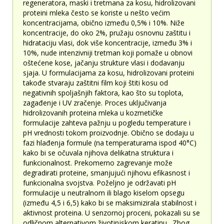
regeneratora, maski i tretmana za kosu, hidrolizovani
proteini mleka često se koriste u nešto većim
koncentracijama, obično između 0,5% i 10%. Niže
koncentracije, do oko 2%, pružaju osnovnu zaštitu i
hidrataciju vlasi, dok više koncentracije, između 3% i
10%, nude intenzivniji tretman koji pomaže u obnovi
oštećene kose, jačanju strukture vlasi i dodavanju
sjaja. U formulacijama za kosu, hidrolizovani proteini
takođe stvaraju zaštitni film koji štiti kosu od
negativnih spoljašnjih faktora, kao što su toplota,
zagađenje i UV zračenje. Proces uključivanja
hidrolizovanih proteina mleka u kozmetičke
formulacije zahteva pažnju u pogledu temperature i
pH vrednosti tokom proizvodnje. Obično se dodaju u
fazi hlađenja formule (na temperaturama ispod 40°C)
kako bi se očuvala njihova delikatna struktura i
funkcionalnost. Prekomerno zagrevanje može
degradirati proteine, smanjujući njihovu efikasnost i
funkcionalna svojstva. Poželjno je održavati pH
formulacije u neutralnom ili blago kiselom opsegu
(između 4,5 i 6,5) kako bi se maksimizirala stabilnost i
aktivnost proteina. U senzornoj proceni, pokazali su se
odličnom alternativom životinjskom keratinu. Zbog