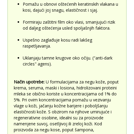
Pomažu u obnovi oštećenih keratinskih vlakana u
kosi, dajući joj snagu, elastičnost i sjaj.
Formiraju zaštitni film oko vlasi, smanjujući rizik
od daljeg oštećenja usled spoljašnjih faktora.
Uspešno zaglađuje kosu radi lakšeg
raspetljavanja.
Uklanjaju tamne krugove oko očiju. ("anti-dark
circles" agens).
Način upotrebe:
U formulacijama za negu kože, poput
krema, seruma, maski i losiona, hidrolizovani proteini
mleka se obično koriste u koncentracijama od 1% do
5%. Pri ovim koncentracijama pomažu u vezivanju
vlage u koži, jačanju kožne barijere i poboljšanju
elastičnosti kože. S obzirom na njihove umirujuće i
regenerativne osobine, idealni su za proizvode
namenjene suvoj, osetljivoj ili zreloj koži. Kod
proizvoda za negu kose, poput šampona,