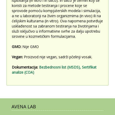
ispitivanja (in vitro i in silico). In silico je termin koji se
koristi za metode testiranja i procene koje se
sprovode pomoću kompjuterskih modela i simulacija,
a ne u laboratoriji na živim organizmima (in vivo) ili na
ćelijskim kulturama (in vitro). Ova napomena potvrđuje
usklađenost sa zabranom testiranja na životinjama i
služi isključivo u informativne svrhe za dalju upotrebu
sirovine u kozmetičkim formulacijama.
GMO:
Nije GMO
Vegan:
Proizvod nije vegan, sadrži pčelinji vosak.
Dokumentacija:
Bezbednosni list (MSDS),
Sertifikat
analize (COA)
AVENA LAB