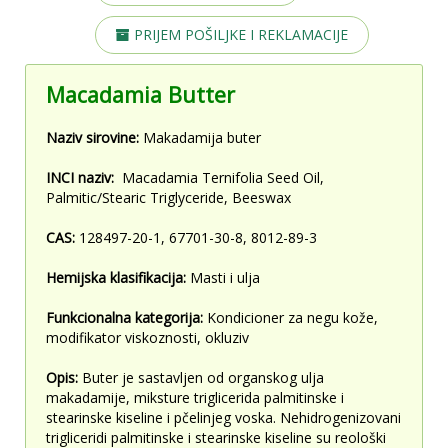
PRIJEM POŠILJKE I REKLAMACIJE
Macadamia Butter
Naziv sirovine:
Makadamija buter
INCI naziv:
Macadamia Ternifolia Seed Oil,
Palmitic/Stearic Triglyceride, Beeswax
CAS:
128497-20-1, 67701-30-8, 8012-89-3
Hemijska klasifikacija:
Masti i ulja
Funkcionalna kategorija:
Kondicioner za negu kože,
modifikator viskoznosti, okluziv
Opis:
Buter je sastavljen od organskog ulja
makadamije, miksture triglicerida palmitinske i
stearinske kiseline i pčelinjeg voska. Nehidrogenizovani
trigliceridi palmitinske i stearinske kiseline su reološki