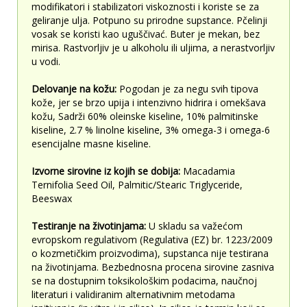
modifikatori i stabilizatori viskoznosti i koriste se za
geliranje ulja. Potpuno su prirodne supstance. Pčelinji
vosak se koristi kao uguščivać. Buter je mekan, bez
mirisa. Rastvorljiv je u alkoholu ili uljima, a nerastvorljiv
u vodi.
Delovanje na kožu:
Pogodan je za negu svih tipova
kože, jer se brzo upija i intenzivno hidrira i omekšava
kožu, Sadrži 60% oleinske kiseline, 10% palmitinske
kiseline, 2.7 % linolne kiseline, 3% omega-3 i omega-6
esencijalne masne kiseline.
Izvorne sirovine iz kojih se dobija:
Macadamia
Ternifolia Seed Oil, Palmitic/Stearic Triglyceride,
Beeswax
Testiranje na životinjama:
U skladu sa važećom
evropskom regulativom (Regulativa (EZ) br. 1223/2009
o kozmetičkim proizvodima), supstanca nije testirana
na životinjama. Bezbednosna procena sirovine zasniva
se na dostupnim toksikološkim podacima, naučnoj
literaturi i validiranim alternativnim metodama