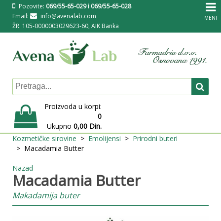
Pozovite:
069/55-65-029 i 069/55-65-028
Email:
info@avenalab.com
MENI
ŽR. 105-0000003029623-60, AIK Banka
Proizvoda u korpi:
0
Ukupno
0,00 Din.
Kozmetičke sirovine
Emolijensi
Prirodni buteri
Macadamia Butter
Nazad
Macadamia Butter
Makadamija buter