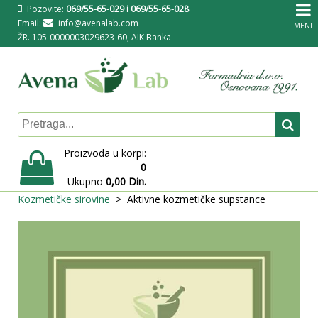
Pozovite:
069/55-65-029 i 069/55-65-028
Email:
info@avenalab.com
MENI
ŽR. 105-0000003029623-60, AIK Banka
Proizvoda u korpi:
0
Ukupno
0,00 Din.
Kozmetičke sirovine
Aktivne kozmetičke supstance