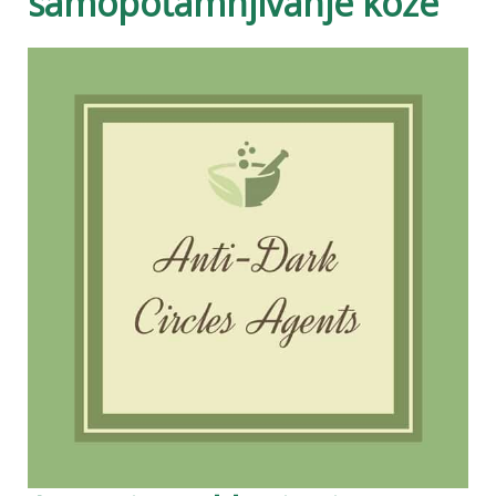
samopotamnjivanje kože